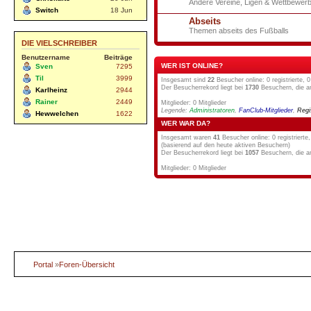
Andere Vereine, Ligen & Wettbewer
Switch
18 Jun
Abseits
Themen abseits des Fußballs
DIE VIELSCHREIBER
Benutzername
Beiträge
WER IST ONLINE?
Sven
7295
Til
3999
Insgesamt sind
22
Besucher online: 0 registrierte,
Der Besucherrekord liegt bei
1730
Besuchern, die am
Karlheinz
2944
Rainer
2449
Mitglieder: 0 Mitglieder
Legende:
Administratoren
,
FanClub-Mitglieder
,
Regi
Hewwelchen
1622
WER WAR DA?
Insgesamt waren
41
Besucher online: 0 registrierte
(basierend auf den heute aktiven Besuchern)
Der Besucherrekord liegt bei
1057
Besuchern, die a
Mitglieder: 0 Mitglieder
Portal
»
Foren-Übersicht