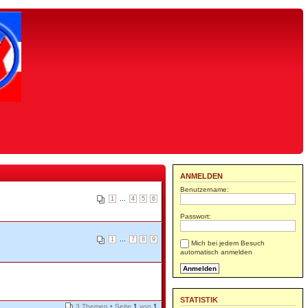
ANMELDEN
Benutzername:
...
1
4
5
6
Passwort:
...
1
7
8
9
Mich bei jedem Besuch
automatisch anmelden
STATISTIK
3 Themen • Seite
1
von
1