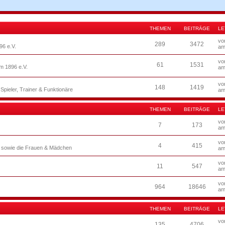
THEMEN
BEITRÄGE
LE
v
289
3472
6 e.V.
am
v
61
1531
m 1896 e.V.
am
v
148
1419
pieler, Trainer & Funktionäre
am
THEMEN
BEITRÄGE
LE
v
7
173
am
v
4
415
 sowie die Frauen & Mädchen
am
v
11
547
am
v
964
18646
am
THEMEN
BEITRÄGE
LE
v
135
4706