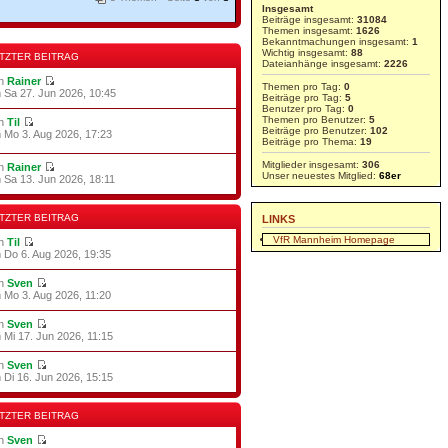
Insgesamt
Beiträge insgesamt:
31084
Themen insgesamt:
1626
Bekanntmachungen insgesamt:
1
Wichtig insgesamt:
88
TZTER BEITRAG
Dateianhänge insgesamt:
2226
on
Rainer
Themen pro Tag:
0
 Sa 27. Jun 2026, 10:45
Beiträge pro Tag:
5
Benutzer pro Tag:
0
Themen pro Benutzer:
5
on
Til
Beiträge pro Benutzer:
102
 Mo 3. Aug 2026, 17:23
Beiträge pro Thema:
19
Mitglieder insgesamt:
306
on
Rainer
Unser neuestes Mitglied:
68er
 Sa 13. Jun 2026, 18:11
TZTER BEITRAG
LINKS
VfR Mannheim Homepage
on
Til
 Do 6. Aug 2026, 19:35
on
Sven
 Mo 3. Aug 2026, 11:20
on
Sven
 Mi 17. Jun 2026, 11:15
on
Sven
 Di 16. Jun 2026, 15:15
TZTER BEITRAG
on
Sven