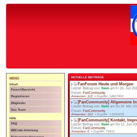
AKTUELLE BEITRÄGE
MENÜ
FanForum Heute und Morgen
Inhalt
Letzter Beitrag von:
Sven
am Fr 26. Jun 202
Foren-Übersicht
Forum:
FanCommunity
Antworten: 112
• Zugriffe: 14827801
Registrieren
[FanCommunity] Allgemeine In
Mitglieder
Letzter Beitrag von:
Sven
am So 29. Mär 20
Das Team
Forum:
FanCommunity
Antworten: 161
• Zugriffe: 13050659
Hilfe
[FanCommunity] Kontakt, Impr
FAQ
Letzter Beitrag von:
Sven
am Do 12. Jun 20
Forum:
FanCommunity
BBCode-Anleitung
Antworten: 0
• Zugriffe: 73411
Nutzungsbedingungen