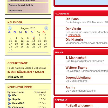
Datenschutzrichtlinie
Impressum
ALLGEMEIN
Die Fans
Die Anhänger des VfR Mannheim 189
KALENDER
August 2026
Der Verein
Der Verein für Rasenspiele Mannhei
Mo
Di
Mi
Do
Fr
Sa
So
»
Homepage
1
2
3
4
5
6
7
8
9
Die Historie
10
11
12
13
14
15
16
Vergangene Zeiten sowie ehemalige S
17
18
19
20
21
22
23
24
25
26
27
28
29
30
31
TEAMS
1. Mannschaft
Das Regionalligateam 2026/2027
GEBURTSTAGE
Weitere Teams
Heute hat kein Mitglied Geburtstag
Die weiteren Seniorenmannschaften
IN DEN NÄCHSTEN 7 TAGEN
chris1980
(46)
Jugendabteilung
Die Juniorenteams
Archiv
NEUE MITGLIEDER
Die vergangenen Saisons
Benutzername
Registriert
68er
27 Jul
Sophie
16 Jul
OFFTOPIC
Daniel305
25 Jun
Fußball allgemein
Chriskalto
20 Jun