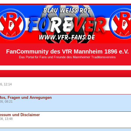
FanCommunity des VfR Mannheim 1896 e.V.
Das Portal für Fans und Freunde des Mannheimer Traditionsvereins
6, 12:14
fos, Fragen und Anregungen
26, 08:21
essum und Disclaimer
08, 13:48