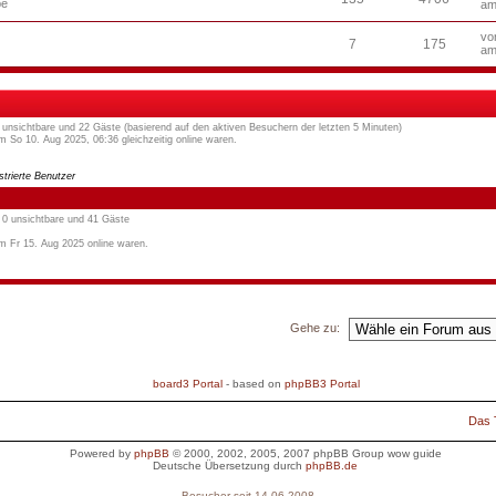
be
am
v
7
175
am
 0 unsichtbare und 22 Gäste (basierend auf den aktiven Besuchern der letzten 5 Minuten)
 So 10. Aug 2025, 06:36 gleichzeitig online waren.
strierte Benutzer
, 0 unsichtbare und 41 Gäste
m Fr 15. Aug 2025 online waren.
Gehe zu:
board3 Portal
- based on
phpBB3 Portal
Das
Powered by
phpBB
© 2000, 2002, 2005, 2007 phpBB Group
wow guide
Deutsche Übersetzung durch
phpBB.de
Besucher seit 14.06.2008