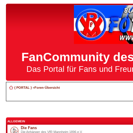
FanCommunity des 
Das Portal für Fans und Fre
{ PORTAL }
»
Foren-Übersicht
ALLGEMEIN
Die Fans
Die Anhänger des VfR Mannheim 1896 e.V.