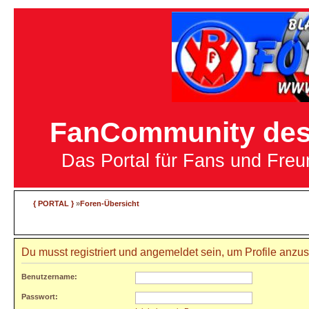
FanCommunity des 
Das Portal für Fans und Fre
{ PORTAL }
»
Foren-Übersicht
Du musst registriert und angemeldet sein, um Profile anzu
Benutzername:
Passwort: