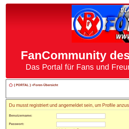
FanCommunity des 
Das Portal für Fans und Fre
{ PORTAL }
»
Foren-Übersicht
Du musst registriert und angemeldet sein, um Profile anzu
Benutzername:
Passwort: