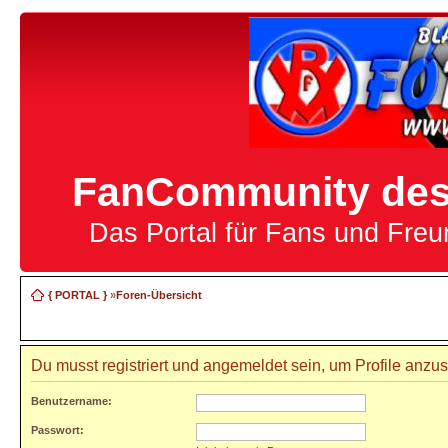
FanCommunity des 
Das Portal für Fans und Fre
{ PORTAL }
»
Foren-Übersicht
Du musst registriert und angemeldet sein, um Profile anzu
Benutzername:
Passwort: