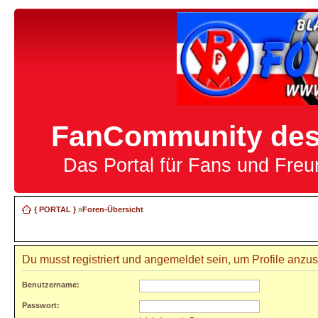
FanCommunity des 
Das Portal für Fans und Fre
{ PORTAL }
»
Foren-Übersicht
Du musst registriert und angemeldet sein, um Profile anzu
Benutzername:
Passwort: