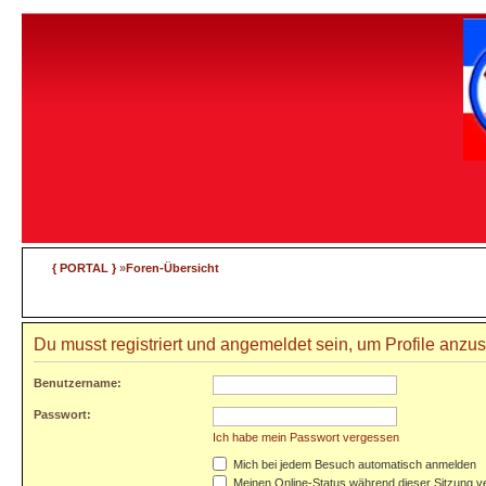
{ PORTAL }
»
Foren-Übersicht
Du musst registriert und angemeldet sein, um Profile anzu
Benutzername:
Passwort:
Ich habe mein Passwort vergessen
Mich bei jedem Besuch automatisch anmelden
Meinen Online-Status während dieser Sitzung v