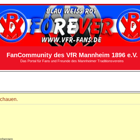
FanCommunity des VfR Mannheim 1896 e.V.
Das Portal für Fans und Freunde des Mannheimer Traditionsvereins
schauen.
erbergen