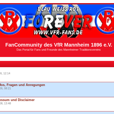
FanCommunity des VfR Mannheim 1896 e.V.
Das Portal für Fans und Freunde des Mannheimer Traditionsvereins
6, 12:14
fos, Fragen und Anregungen
26, 08:21
essum und Disclaimer
08, 13:48