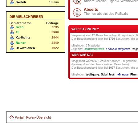
Andere Vereine, Ligen & Wettbewer
Switch
18 Jun
Abseits
Themen abseits des Fußballs
DIE VIELSCHREIBER
Benutzername
Beiträge
Sven
7295
WER IST ONLINE?
Til
3999
Insgesamt sind
25
Besucher online: 0 registrierte,
Karlheinz
2944
Der Besucherrekord liegt bei
1730
Besuchern, die am
Rainer
2449
Mitglieder: 0 Mitglieder
Hewwelchen
1622
Legende:
Administratoren
,
FanClub-Mitglieder
,
Regi
WER WAR DA?
Insgesamt waren
97
Besucher online: 8 registrierte
(basierend auf den heute aktiven Besuchern)
Der Besucherrekord liegt bei
1057
Besuchern, die a
Mitglieder:
Wolfgang
,
SabriJessi
,
vfr nase
,
Flum
Portal
»
Foren-Übersicht