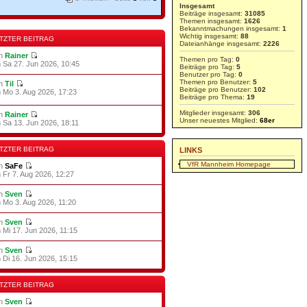
Insgesamt
Beiträge insgesamt:
31085
Themen insgesamt:
1626
Bekanntmachungen insgesamt:
1
Wichtig insgesamt:
88
TZTER BEITRAG
Dateianhänge insgesamt:
2226
on
Rainer
Themen pro Tag:
0
 Sa 27. Jun 2026, 10:45
Beiträge pro Tag:
5
Benutzer pro Tag:
0
Themen pro Benutzer:
5
on
Til
Beiträge pro Benutzer:
102
 Mo 3. Aug 2026, 17:23
Beiträge pro Thema:
19
Mitglieder insgesamt:
306
on
Rainer
Unser neuestes Mitglied:
68er
 Sa 13. Jun 2026, 18:11
TZTER BEITRAG
LINKS
VfR Mannheim Homepage
on
SaFe
 Fr 7. Aug 2026, 12:27
on
Sven
 Mo 3. Aug 2026, 11:20
on
Sven
 Mi 17. Jun 2026, 11:15
on
Sven
 Di 16. Jun 2026, 15:15
TZTER BEITRAG
on
Sven