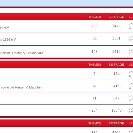
THEMEN
BEITRÄGE
LE
v
289
3472
6 e.V.
am
v
61
1531
m 1896 e.V.
am
v
148
1419
pieler, Trainer & Funktionäre
am
THEMEN
BEITRÄGE
LE
v
7
174
am
v
4
415
 sowie die Frauen & Mädchen
am
v
11
547
am
v
964
18646
am
THEMEN
BEITRÄGE
LE
v
135
4706