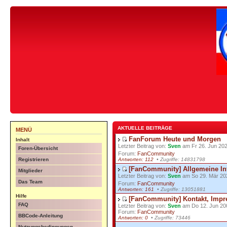
AKTUELLE BEITRÄGE
MENÜ
FanForum Heute und Morgen
Inhalt
Letzter Beitrag von:
Sven
am Fr 26. Jun 202
Foren-Übersicht
Forum:
FanCommunity
Antworten: 112
• Zugriffe: 14831798
Registrieren
[FanCommunity] Allgemeine In
Mitglieder
Letzter Beitrag von:
Sven
am So 29. Mär 20
Das Team
Forum:
FanCommunity
Antworten: 161
• Zugriffe: 13051881
Hilfe
[FanCommunity] Kontakt, Impr
FAQ
Letzter Beitrag von:
Sven
am Do 12. Jun 20
Forum:
FanCommunity
BBCode-Anleitung
Antworten: 0
• Zugriffe: 73446
Nutzungsbedingungen