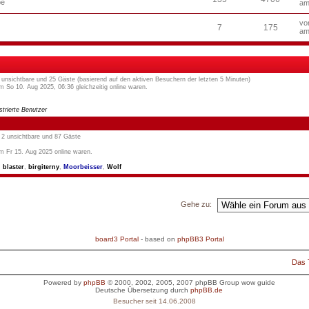
be
am
v
7
175
am
 0 unsichtbare und 25 Gäste (basierend auf den aktiven Besuchern der letzten 5 Minuten)
 So 10. Aug 2025, 06:36 gleichzeitig online waren.
strierte Benutzer
, 2 unsichtbare und 87 Gäste
m Fr 15. Aug 2025 online waren.
,
blaster
,
birgiterny
,
Moorbeisser
,
Wolf
Gehe zu:
board3 Portal
- based on
phpBB3 Portal
Das
Powered by
phpBB
© 2000, 2002, 2005, 2007 phpBB Group
wow guide
Deutsche Übersetzung durch
phpBB.de
Besucher seit 14.06.2008