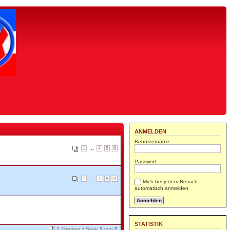
ANMELDEN
Benutzername:
...
1
4
5
6
Passwort:
...
1
7
8
9
Mich bei jedem Besuch
automatisch anmelden
STATISTIK
3 Themen • Seite
1
von
1