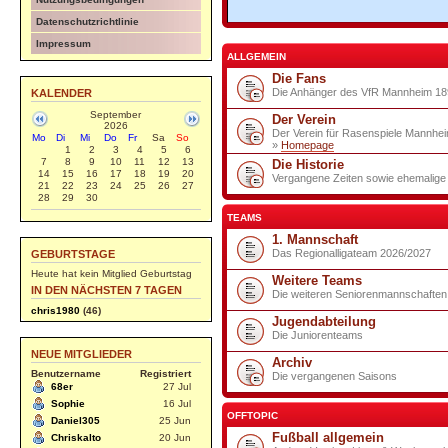
Datenschutzrichtlinie
Impressum
ALLGEMEIN
Die Fans
Die Anhänger des VfR Mannheim 189
KALENDER
September
Der Verein
2026
Der Verein für Rasenspiele Mannhei
Mo
Di
Mi
Do
Fr
Sa
So
»
Homepage
1
2
3
4
5
6
7
8
9
10
11
12
13
Die Historie
14
15
16
17
18
19
20
Vergangene Zeiten sowie ehemalige S
21
22
23
24
25
26
27
28
29
30
TEAMS
1. Mannschaft
Das Regionalligateam 2026/2027
GEBURTSTAGE
Heute hat kein Mitglied Geburtstag
Weitere Teams
IN DEN NÄCHSTEN 7 TAGEN
Die weiteren Seniorenmannschaften
chris1980
(46)
Jugendabteilung
Die Juniorenteams
NEUE MITGLIEDER
Archiv
Benutzername
Registriert
Die vergangenen Saisons
68er
27 Jul
Sophie
16 Jul
OFFTOPIC
Daniel305
25 Jun
Fußball allgemein
Chriskalto
20 Jun