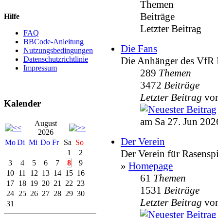
Themen
Beiträge
Hilfe
Letzter Beitrag
FAQ
BBCode-Anleitung
Die Fans
Nutzungsbedingungen
Die Anhänger des VfR
Datenschutzrichtlinie
Impressum
289
Themen
3472
Beiträge
Letzter Beitrag
vo
Kalender
am Sa 27. Jun 202
August
2026
Der Verein
Mo
Di
Mi
Do
Fr
Sa
So
Der Verein für Rasensp
1
2
3
4
5
6
7
8
9
»
Homepage
10
11
12
13
14
15
16
61
Themen
17
18
19
20
21
22
23
1531
Beiträge
24
25
26
27
28
29
30
Letzter Beitrag
vo
31