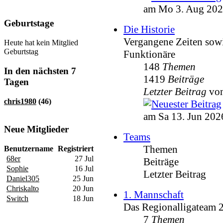
am Mo 3. Aug 202
Geburtstage
Die Historie
Vergangene Zeiten sowi
Heute hat kein Mitglied
Geburtstag
Funktionäre
148
Themen
In den nächsten 7
1419
Beiträge
Tagen
Letzter Beitrag
vo
chris1980
(46)
am Sa 13. Jun 202
Neue Mitglieder
Teams
Themen
Benutzername
Registriert
68er
27 Jul
Beiträge
Sophie
16 Jul
Letzter Beitrag
Daniel305
25 Jun
Chriskalto
20 Jun
1. Mannschaft
Switch
18 Jun
Das Regionalligateam 
7
Themen