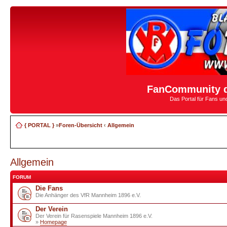
FanCommunity d
Das Portal für Fans u
{ PORTAL }
»
Foren-Übersicht
‹
Allgemein
Allgemein
FORUM
Die Fans
Die Anhänger des VfR Mannheim 1896 e.V.
Der Verein
Der Verein für Rasenspiele Mannheim 1896 e.V.
»
Homepage