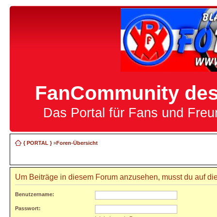
FanCommunity des 
Das Portal für Fans und Fre
{ PORTAL }
»
Foren-Übersicht
Um Beiträge in diesem Forum anzusehen, musst du auf die
Benutzername:
Passwort: