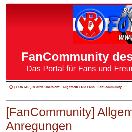
FanCommunity des 
Das Portal für Fans und Fre
{ PORTAL }
»
Foren-Übersicht
‹
Allgemein
‹
Die Fans
‹
FanCommunity
[FanCommunity] Allgem
Anregungen