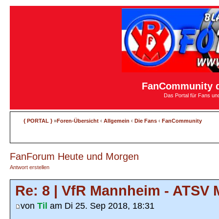
FanCommunity d
Das Portal für Fans u
{ PORTAL }
»
Foren-Übersicht
‹
Allgemein
‹
Die Fans
‹
FanCommunity
FanForum Heute und Morgen
Antwort erstellen
Re: 8 | VfR Mannheim - ATSV
von
Til
am Di 25. Sep 2018, 18:31