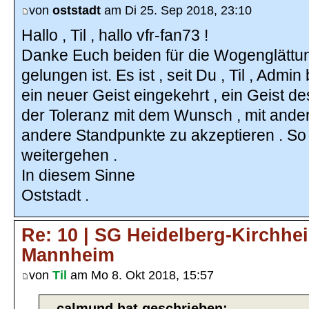
von
oststadt
am Di 25. Sep 2018, 23:10
Hallo , Til , hallo vfr-fan73 !
Danke Euch beiden für die Wogenglättun
gelungen ist. Es ist , seit Du , Til , Admi
ein neuer Geist eingekehrt , ein Geist d
der Toleranz mit dem Wunsch , mit ande
andere Standpunkte zu akzeptieren . So k
weitergehen .
In diesem Sinne
Oststadt .
Re: 10 | SG Heidelberg-Kirchhe
Mannheim
von
Til
am Mo 8. Okt 2018, 15:57
calmund hat geschrieben: