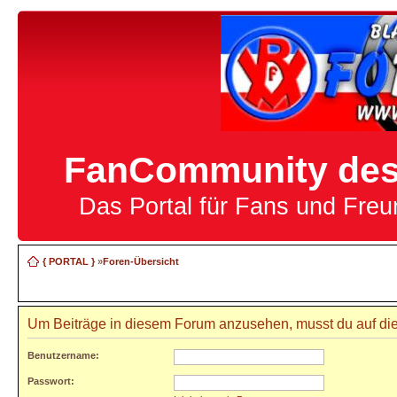
FanCommunity des 
Das Portal für Fans und Fre
{ PORTAL }
»
Foren-Übersicht
Um Beiträge in diesem Forum anzusehen, musst du auf die
Benutzername:
Passwort: