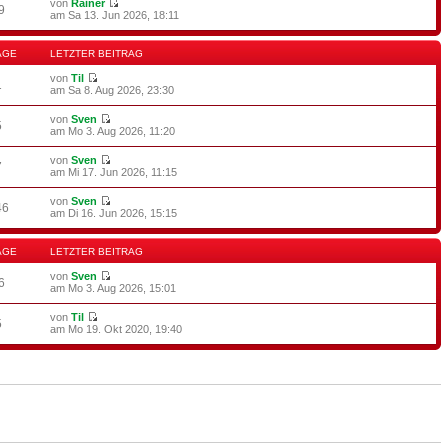
von
Rainer
9
am Sa 13. Jun 2026, 18:11
ÄGE
LETZTER BEITRAG
von
Til
1
am Sa 8. Aug 2026, 23:30
von
Sven
5
am Mo 3. Aug 2026, 11:20
von
Sven
7
am Mi 17. Jun 2026, 11:15
von
Sven
46
am Di 16. Jun 2026, 15:15
ÄGE
LETZTER BEITRAG
von
Sven
6
am Mo 3. Aug 2026, 15:01
von
Til
5
am Mo 19. Okt 2020, 19:40