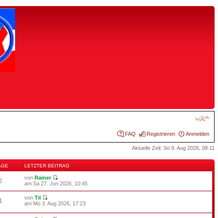
FAQ
Registrieren
Anmelden
Aktuelle Zeit: So 9. Aug 2026, 08:11
ÄGE
LETZTER BEITRAG
von
Rainer
2
am Sa 27. Jun 2026, 10:45
von
Til
1
am Mo 3. Aug 2026, 17:23