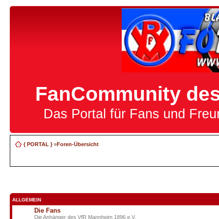
FanCommunity des 
Das Portal für Fans und Fre
{ PORTAL }
»
Foren-Übersicht
ALLGEMEIN
Die Fans
Die Anhänger des VfR Mannheim 1896 e.V.