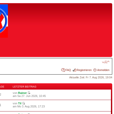
FAQ
Registrieren
Anmelden
Aktuelle Zeit: Fr 7. Aug 2026, 19:04
ÄGE
LETZTER BEITRAG
von
Rainer
2
am Sa 27. Jun 2026, 10:45
von
Til
1
am Mo 3. Aug 2026, 17:23