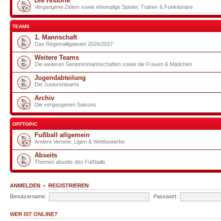
Die Historie
Vergangene Zeiten sowie ehemalige Spieler, Trainer & Funktionäre
TEAMS
1. Mannschaft
Das Regionalligateam 2026/2027
Weitere Teams
Die weiteren Seniorenmannschaften sowie die Frauen & Mädchen
Jugendabteilung
Die Juniorenteams
Archiv
Die vergangenen Saisons
OFFTOPIC
Fußball allgemein
Andere Vereine, Ligen & Wettbewerbe
Abseits
Themen abseits des Fußballs
ANMELDEN
•
REGISTRIEREN
Benutzername:
Passwort:
WER IST ONLINE?