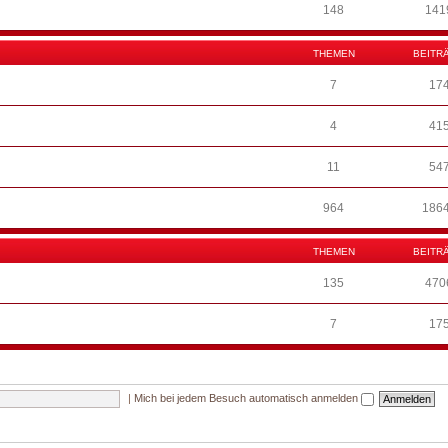
148
141
THEMEN
BEITR
7
17
4
41
11
54
964
186
THEMEN
BEITR
135
470
7
17
|
Mich bei jedem Besuch automatisch anmelden