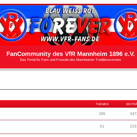
FanCommunity des VfR Mannheim 1896 e.V.
Das Portal für Fans und Freunde des Mannheimer Traditionsvereins
THEMEN
BEITR
289
347
61
153