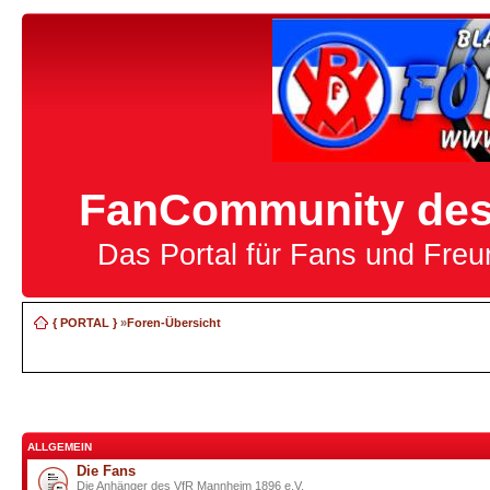
FanCommunity des 
Das Portal für Fans und Fre
{ PORTAL }
»
Foren-Übersicht
ALLGEMEIN
Die Fans
Die Anhänger des VfR Mannheim 1896 e.V.