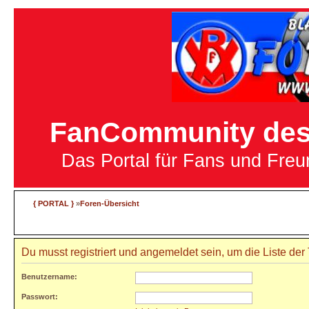
FanCommunity des 
Das Portal für Fans und Fre
{ PORTAL }
»
Foren-Übersicht
Du musst registriert und angemeldet sein, um die Liste de
Benutzername:
Passwort: