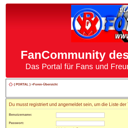
FanCommunity des 
Das Portal für Fans und Fre
{ PORTAL }
»
Foren-Übersicht
Du musst registriert und angemeldet sein, um die Liste de
Benutzername:
Passwort: