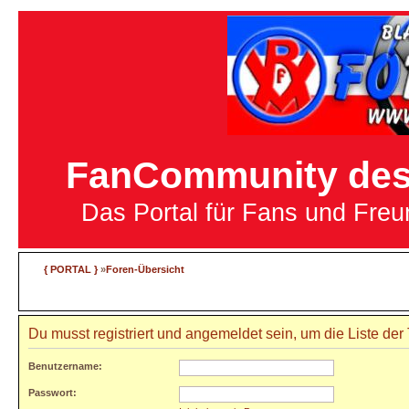
FanCommunity des 
Das Portal für Fans und Fre
{ PORTAL }
»
Foren-Übersicht
Du musst registriert und angemeldet sein, um die Liste de
Benutzername:
Passwort: