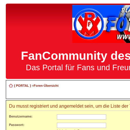
FanCommunity des 
Das Portal für Fans und Fre
{ PORTAL }
»
Foren-Übersicht
Du musst registriert und angemeldet sein, um die Liste de
Benutzername:
Passwort: