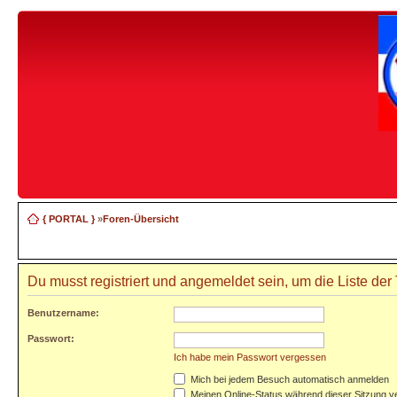
{ PORTAL }
»
Foren-Übersicht
Du musst registriert und angemeldet sein, um die Liste de
Benutzername:
Passwort:
Ich habe mein Passwort vergessen
Mich bei jedem Besuch automatisch anmelden
Meinen Online-Status während dieser Sitzung v