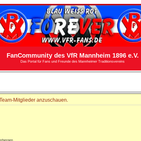
FanCommunity des VfR Mannheim 1896 e.V.
Das Portal für Fans und Freunde des Mannheimer Traditionsvereins
r Team-Mitglieder anzuschauen.
erbergen