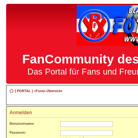
FanCommunity des 
Das Portal für Fans und Fre
{ PORTAL }
»
Foren-Übersicht
Anmelden
Benutzername:
Passwort: