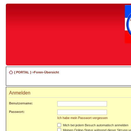
{ PORTAL }
»
Foren-Übersicht
Anmelden
Benutzername:
Passwort:
Ich habe mein Passwort vergessen
Mich bei jedem Besuch automatisch anmelden
Meinen Online-Status während dieser Sitzung v