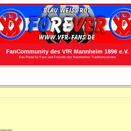
FanCommunity des VfR Mannheim 1896 e.V.
Das Portal für Fans und Freunde des Mannheimer Traditionsvereins
erbergen