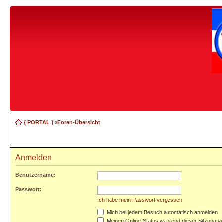
{ PORTAL }
»
Foren-Übersicht
Anmelden
Benutzername:
Passwort:
Ich habe mein Passwort vergessen
Mich bei jedem Besuch automatisch anmelden
Meinen Online-Status während dieser Sitzung v