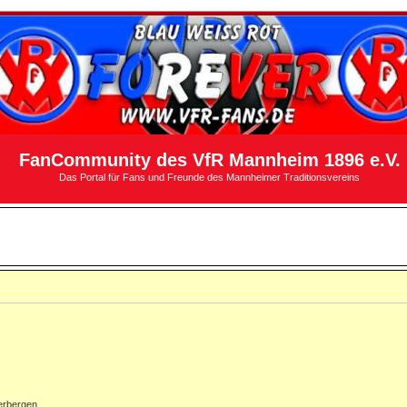
FanCommunity des VfR Mannheim 1896 e.V.
Das Portal für Fans und Freunde des Mannheimer Traditionsvereins
erbergen