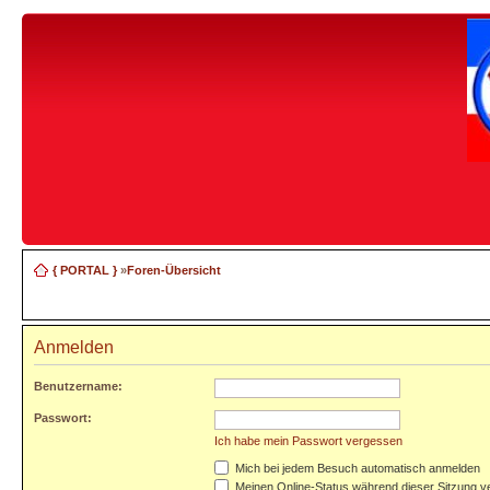
{ PORTAL }
»
Foren-Übersicht
Anmelden
Benutzername:
Passwort:
Ich habe mein Passwort vergessen
Mich bei jedem Besuch automatisch anmelden
Meinen Online-Status während dieser Sitzung v