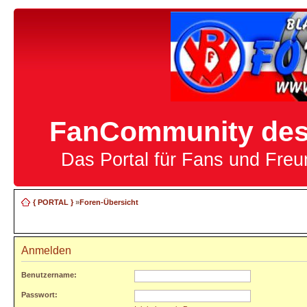
FanCommunity des 
Das Portal für Fans und Fre
{ PORTAL }
»
Foren-Übersicht
Anmelden
Benutzername:
Passwort: