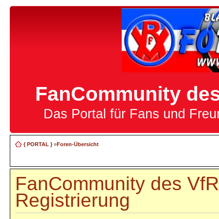
FanCommunity des 
Das Portal für Fans und Fre
{ PORTAL }
»
Foren-Übersicht
FanCommunity des VfR 
Registrierung