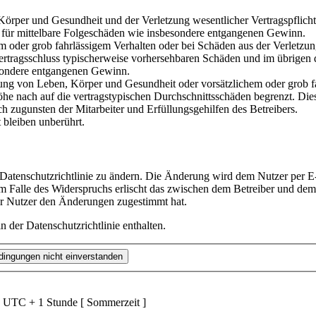
rper und Gesundheit und der Verletzung wesentlicher Vertragspflichten
ch für mittelbare Folgeschäden wie insbesondere entgangenen Gewinn.
em oder grob fahrlässigem Verhalten oder bei Schäden aus der Verletz
i Vertragsschluss typischerweise vorhersehbaren Schäden und im übrigen
besondere entgangenen Gewinn.
ng von Leben, Körper und Gesundheit oder vorsätzlichem oder grob fah
e nach auf die vertragstypischen Durchschnittsschäden begrenzt. Dies
h zugunsten der Mitarbeiter und Erfüllungsgehilfen des Betreibers.
bleiben unberührt.
 Datenschutzrichtlinie zu ändern. Die Änderung wird dem Nutzer per E-
m Falle des Widerspruchs erlischt das zwischen dem Betreiber und dem 
er Nutzer den Änderungen zugestimmt hat.
 der Datenschutzrichtlinie enthalten.
d UTC + 1 Stunde [ Sommerzeit ]