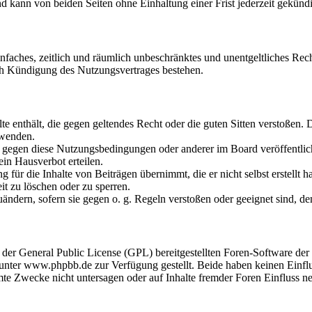
 kann von beiden Seiten ohne Einhaltung einer Frist jederzeit gekünd
 einfaches, zeitlich und räumlich unbeschränktes und unentgeltliches R
ch Kündigung des Nutzungsvertrages bestehen.
alte enthält, die gegen geltendes Recht oder die guten Sitten verstoßen. 
rwenden.
n gegen diese Nutzungsbedingungen oder anderer im Board veröffentli
in Hausverbot erteilen.
für die Inhalte von Beiträgen übernimmt, die er nicht selbst erstellt 
it zu löschen oder zu sperren.
uändern, sofern sie gegen o. g. Regeln verstoßen oder geeignet sind, 
r der General Public License (GPL) bereitgestellten Foren-Software 
ter www.phpbb.de zur Verfügung gestellt. Beide haben keinen Einflus
te Zwecke nicht untersagen oder auf Inhalte fremder Foren Einfluss n