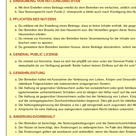
2. EINRÄUMUNG VON NUTZUNGSRECHTEN
Mit dem Erstellen eines Beitrags erteilst du dem Betreiber ein einfaches, zeitlich
Das Nutzungsrecht nach Punkt 2, Unterpunkt a bleibt auch nach Kündigung des N
3. PFLICHTEN DES NUTZERS
Du erklärst mit der Erstellung eines Beitrags, dass er keine Inhalte enthält, die 
Der Betreiber des Boards übt das Hausrecht aus. Bei Verstößen gegen diese Nutzu
Hausverbot erteilen.
Du nimmst zur Kenntnis, dass der Betreiber keine Verantwortung für die Inhalte von 
löschen oder zu sperren.
Du gestattest dem Betreiber darüber hinaus, deine Beiträge abzuändern, sofern si
4. GENERAL PUBLIC LICENSE
Du nimmst zur Kenntnis, dass es sich bei phpBB um eine unter der General Public
www.phpbb.de zur Verfügung gestellt. Beide haben keinen Einfluss auf die Art und
5. GEWÄHRLEISTUNG
Der Betreiber haftet mit Ausnahme der Verletzung von Leben, Körper und Gesundheit u
mittelbare Folgeschäden wie insbesondere entgangenen Gewinn.
Die Haftung ist gegenüber Verbrauchern außer bei vorsätzlichem oder grob fahrläss
typischerweise vorhersehbaren Schäden und im übrigen der Höhe nach auf die vert
Die Haftung ist gegenüber Unternehmern außer bei der Verletzung von Leben, Körp
auf die vertragstypischen Durchschnittsschäden begrenzt. Dies gilt auch für mitt
Die Haftungsbegrenzung der Absätze a bis c gilt sinngemäß auch zugunsten der Mita
Ansprüche für eine Haftung aus zwingendem nationalem Recht bleiben unberührt.
6. ÄNDERUNGSVORBEHALT
Der Betreiber ist berechtigt, die Nutzungsbedingungen und die Datenschutzrichtlini
Der Nutzer ist berechtigt, den Änderungen zu widersprechen. Im Falle des Widerspr
Die Änderungen gelten als anerkannt und verbindlich, wenn der Nutzer den Änder