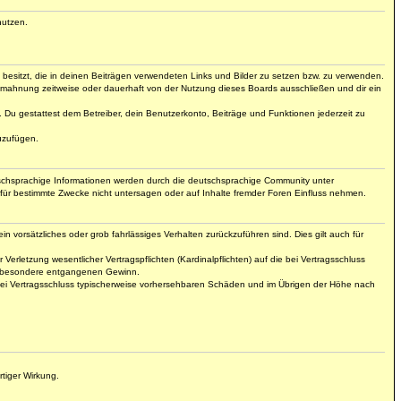
nutzen.
t besitzt, die in deinen Beiträgen verwendeten Links und Bilder zu setzen bzw. zu verwenden.
bmahnung zeitweise oder dauerhaft von der Nutzung dieses Boards ausschließen und dir ein
t. Du gestattest dem Betreiber, dein Benutzerkonto, Beiträge und Funktionen jederzeit zu
uzufügen.
tschsprachige Informationen werden durch die deutschsprachige Community unter
für bestimmte Zwecke nicht untersagen oder auf Inhalte fremder Foren Einfluss nehmen.
n vorsätzliches oder grob fahrlässiges Verhalten zurückzuführen sind. Dies gilt auch für
letzung wesentlicher Vertragspflichten (Kardinalpflichten) auf die bei Vertragsschluss
insbesondere entgangenen Gewinn.
 bei Vertragsschluss typischerweise vorhersehbaren Schäden und im Übrigen der Höhe nach
tiger Wirkung.