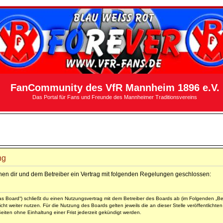
FanCommunity des VfR Mannheim 1896 e.V.
Das Portal für Fans und Freunde des Mannheimer Traditionsvereins
ng
hen dir und dem Betreiber ein Vertrag mit folgenden Regelungen geschlossen:
 Board“) schließt du einen Nutzungsvertrag mit dem Betreiber des Boards ab (im Folgenden „Bet
ht weiter nutzen. Für die Nutzung des Boards gelten jeweils die an dieser Stelle veröffentlicht
iten ohne Einhaltung einer Frist jederzeit gekündigt werden.