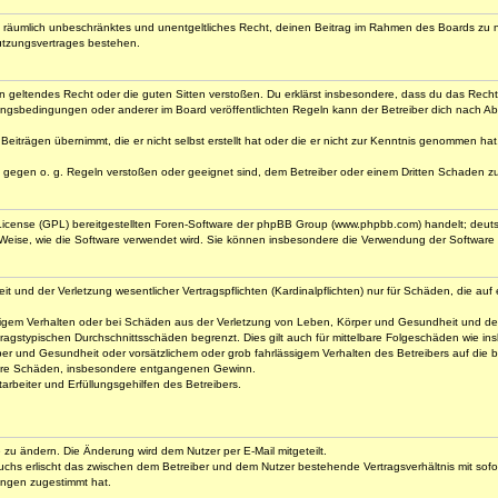
 und räumlich unbeschränktes und unentgeltliches Recht, deinen Beitrag im Rahmen des Boards zu 
utzungsvertrages bestehen.
gegen geltendes Recht oder die guten Sitten verstoßen. Du erklärst insbesondere, dass du das Rech
ngsbedingungen oder anderer im Board veröffentlichten Regeln kann der Betreiber dich nach A
Beiträgen übernimmt, die er nicht selbst erstellt hat oder die er nicht zur Kenntnis genommen ha
e gegen o. g. Regeln verstoßen oder geeignet sind, dem Betreiber oder einem Dritten Schaden z
 License (GPL) bereitgestellten Foren-Software der phpBB Group (www.phpbb.com) handelt; deu
 Weise, wie die Software verwendet wird. Sie können insbesondere die Verwendung der Software 
nd der Verletzung wesentlicher Vertragspflichten (Kardinalpflichten) nur für Schäden, die auf ei
igem Verhalten oder bei Schäden aus der Verletzung von Leben, Körper und Gesundheit und der Ver
ragstypischen Durchschnittsschäden begrenzt. Dies gilt auch für mittelbare Folgeschäden wie 
er und Gesundheit oder vorsätzlichem oder grob fahrlässigem Verhalten des Betreibers auf die
elbare Schäden, insbesondere entgangenen Gewinn.
rbeiter und Erfüllungsgehilfen des Betreibers.
e zu ändern. Die Änderung wird dem Nutzer per E-Mail mitgeteilt.
uchs erlischt das zwischen dem Betreiber und dem Nutzer bestehende Vertragsverhältnis mit sofor
ungen zugestimmt hat.