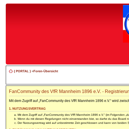
{ PORTAL }
»
Foren-Übersicht
FanCommunity des VfR Mannheim 1896 e.V. - Registrieru
Mit dem Zugriff auf „FanCommunity des VfR Mannheim 1896 e.V.“ wird zwisc
1. NUTZUNGSVERTRAG
Mit dem Zugriff auf „FanCommunity des VfR Mannheim 1896 e.V.“ (im Folgenden „das
Wenn du mit diesen Regelungen nicht einverstanden bist, so darfst du das Board nic
Der Nutzungsvertrag wird auf unbestimmte Zeit geschlossen und kann von beiden Se