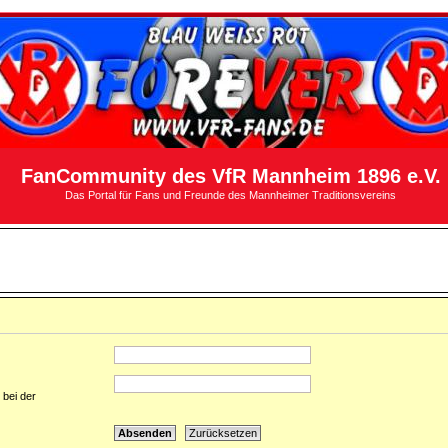
FanCommunity des VfR Mannheim 1896 e.V.
Das Portal für Fans und Freunde des Mannheimer Traditionsvereins
 bei der