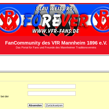
FanCommunity des VfR Mannheim 1896 e.V.
Das Portal für Fans und Freunde des Mannheimer Traditionsvereins
 bei der