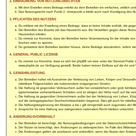
2. EINRÄUMUNG VON NUTZUNGSRECHTEN
Mit dem Erstellen eines Beitrags erteilst du dem Betreiber ein einfaches, zeitlich
Das Nutzungsrecht nach Punkt 2, Unterpunkt a bleibt auch nach Kündigung des N
3. PFLICHTEN DES NUTZERS
Du erklärst mit der Erstellung eines Beitrags, dass er keine Inhalte enthält, die 
Der Betreiber des Boards übt das Hausrecht aus. Bei Verstößen gegen diese Nutzu
Hausverbot erteilen.
Du nimmst zur Kenntnis, dass der Betreiber keine Verantwortung für die Inhalte von 
löschen oder zu sperren.
Du gestattest dem Betreiber darüber hinaus, deine Beiträge abzuändern, sofern si
4. GENERAL PUBLIC LICENSE
Du nimmst zur Kenntnis, dass es sich bei phpBB um eine unter der General Public
www.phpbb.de zur Verfügung gestellt. Beide haben keinen Einfluss auf die Art und
5. GEWÄHRLEISTUNG
Der Betreiber haftet mit Ausnahme der Verletzung von Leben, Körper und Gesundheit u
mittelbare Folgeschäden wie insbesondere entgangenen Gewinn.
Die Haftung ist gegenüber Verbrauchern außer bei vorsätzlichem oder grob fahrläss
typischerweise vorhersehbaren Schäden und im übrigen der Höhe nach auf die vert
Die Haftung ist gegenüber Unternehmern außer bei der Verletzung von Leben, Körp
auf die vertragstypischen Durchschnittsschäden begrenzt. Dies gilt auch für mitt
Die Haftungsbegrenzung der Absätze a bis c gilt sinngemäß auch zugunsten der Mita
Ansprüche für eine Haftung aus zwingendem nationalem Recht bleiben unberührt.
6. ÄNDERUNGSVORBEHALT
Der Betreiber ist berechtigt, die Nutzungsbedingungen und die Datenschutzrichtlini
Der Nutzer ist berechtigt, den Änderungen zu widersprechen. Im Falle des Widerspr
Die Änderungen gelten als anerkannt und verbindlich, wenn der Nutzer den Änder