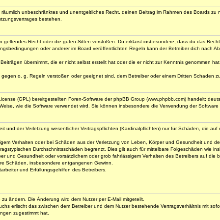
 und räumlich unbeschränktes und unentgeltliches Recht, deinen Beitrag im Rahmen des Boards zu 
utzungsvertrages bestehen.
gegen geltendes Recht oder die guten Sitten verstoßen. Du erklärst insbesondere, dass du das Rech
ngsbedingungen oder anderer im Board veröffentlichten Regeln kann der Betreiber dich nach A
Beiträgen übernimmt, die er nicht selbst erstellt hat oder die er nicht zur Kenntnis genommen ha
e gegen o. g. Regeln verstoßen oder geeignet sind, dem Betreiber oder einem Dritten Schaden z
 License (GPL) bereitgestellten Foren-Software der phpBB Group (www.phpbb.com) handelt; deu
 Weise, wie die Software verwendet wird. Sie können insbesondere die Verwendung der Software 
nd der Verletzung wesentlicher Vertragspflichten (Kardinalpflichten) nur für Schäden, die auf ei
igem Verhalten oder bei Schäden aus der Verletzung von Leben, Körper und Gesundheit und der Ver
ragstypischen Durchschnittsschäden begrenzt. Dies gilt auch für mittelbare Folgeschäden wie 
er und Gesundheit oder vorsätzlichem oder grob fahrlässigem Verhalten des Betreibers auf die
elbare Schäden, insbesondere entgangenen Gewinn.
rbeiter und Erfüllungsgehilfen des Betreibers.
e zu ändern. Die Änderung wird dem Nutzer per E-Mail mitgeteilt.
uchs erlischt das zwischen dem Betreiber und dem Nutzer bestehende Vertragsverhältnis mit sofor
ungen zugestimmt hat.