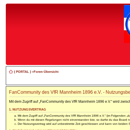
{ PORTAL }
»
Foren-Übersicht
FanCommunity des VfR Mannheim 1896 e.V. - Nutzungsb
Mit dem Zugriff auf „FanCommunity des VfR Mannheim 1896 e.V.“ wird zwisc
1. NUTZUNGSVERTRAG
Mit dem Zugriff auf „FanCommunity des VfR Mannheim 1896 e.V.“ (im Folgenden „das
Wenn du mit diesen Regelungen nicht einverstanden bist, so darfst du das Board nic
Der Nutzungsvertrag wird auf unbestimmte Zeit geschlossen und kann von beiden Se