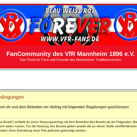
FanCommunity des VfR Mannheim 1896 e.V.
Das Portal für Fans und Freunde des Mannheimer Traditionsvereins
edingungen
hen dir und dem Betreiber ein Vertrag mit folgenden Regelungen geschlossen:
 Board“) schließt du einen Nutzungsvertrag mit dem Betreiber des Boards ab (im Folgenden „Bet
ht weiter nutzen. Für die Nutzung des Boards gelten jeweils die an dieser Stelle veröffentlicht
iten ohne Einhaltung einer Frist jederzeit gekündigt werden.