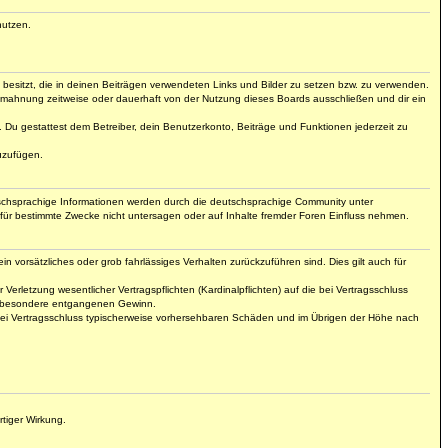
nutzen.
t besitzt, die in deinen Beiträgen verwendeten Links und Bilder zu setzen bzw. zu verwenden.
bmahnung zeitweise oder dauerhaft von der Nutzung dieses Boards ausschließen und dir ein
t. Du gestattest dem Betreiber, dein Benutzerkonto, Beiträge und Funktionen jederzeit zu
uzufügen.
tschsprachige Informationen werden durch die deutschsprachige Community unter
für bestimmte Zwecke nicht untersagen oder auf Inhalte fremder Foren Einfluss nehmen.
n vorsätzliches oder grob fahrlässiges Verhalten zurückzuführen sind. Dies gilt auch für
letzung wesentlicher Vertragspflichten (Kardinalpflichten) auf die bei Vertragsschluss
insbesondere entgangenen Gewinn.
 bei Vertragsschluss typischerweise vorhersehbaren Schäden und im Übrigen der Höhe nach
tiger Wirkung.