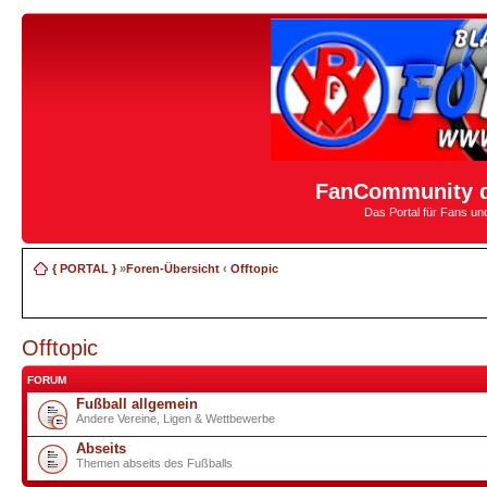
FanCommunity d
Das Portal für Fans u
{ PORTAL }
»
Foren-Übersicht
‹
Offtopic
Offtopic
FORUM
Fußball allgemein
Andere Vereine, Ligen & Wettbewerbe
Abseits
Themen abseits des Fußballs