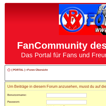
FanCommunity des 
Das Portal für Fans und Fre
{ PORTAL }
»
Foren-Übersicht
Um Beiträge in diesem Forum anzusehen, musst du auf die
Benutzername:
Passwort: