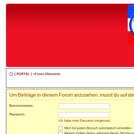
{ PORTAL }
»
Foren-Übersicht
Um Beiträge in diesem Forum anzusehen, musst du auf die
Benutzername:
Passwort:
Ich habe mein Passwort vergessen
Mich bei jedem Besuch automatisch anmelden
Meinen Online-Status während dieser Sitzung v