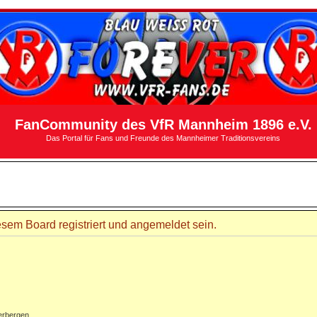
FanCommunity des VfR Mannheim 1896 e.V.
Das Portal für Fans und Freunde des Mannheimer Traditionsvereins
sem Board registriert und angemeldet sein.
erbergen